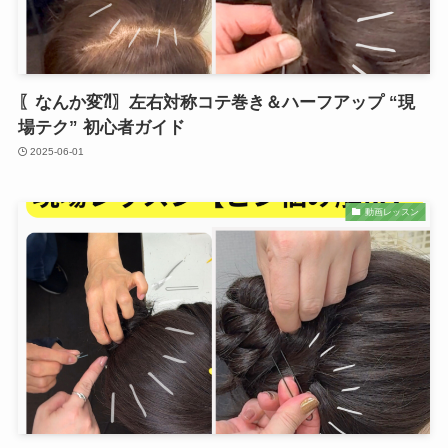
〖なんか変⁈〗左右対称コテ巻き＆ハーフアップ “現
場テク” 初心者ガイド
2025-06-01
動画レッスン