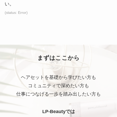
い。
れ
れ
れ
て
て
て
(status: Error)
い
い
い
る
る
る
画
画
画
面
面
面
で
で
で
す。
す。
す。
まずはここから
ヘアセットを基礎から学びたい方も
コミュニティで深めたい方も
仕事につなげる一歩を踏み出したい方も
LP-Beautyでは