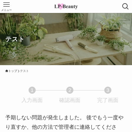
メニュー
テスト
トップ
テスト
1
2
3
入力画面
現
確認画面
現
完了画面
現
在
在
在
表
表
表
予期しない問題が発生しました。 後でもう一度や
示
示
示
り直すか、他の方法で管理者に連絡してくださ
さ
さ
さ