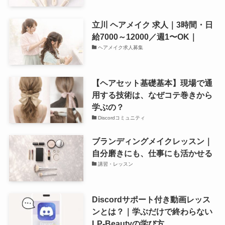
立川 ヘアメイク 求人｜3時間・日
給7000～12000／週1〜OK｜
ヘアメイク求人募集
【ヘアセット基礎基本】現場で通
用する技術は、なぜコテ巻きから
学ぶの？
Discordコミュニティ
ブランディングメイクレッスン｜
自分磨きにも、仕事にも活かせる
講習・レッスン
Discordサポート付き動画レッス
ンとは？｜学ぶだけで終わらない
LP-Beautyの学び方