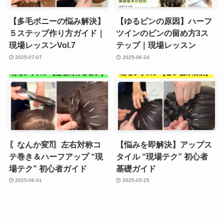
【多毛ポニーの悩み解決】
【ゆるピンの原因】ハーフ
５ステップ作り方ガイド｜
ツインのピンの留め方3ス
現場レッスンVol.7
テップ｜現場レッスン
2025-07-07
2025-06-24
〖なんか変⁈〗左右対称コ
【悩みを即解決】アップス
テ巻き＆ハーフアップ “現
タイル “現場テク” 初心者
場テク” 初心者ガイド
基礎ガイド
2025-06-01
2025-05-25