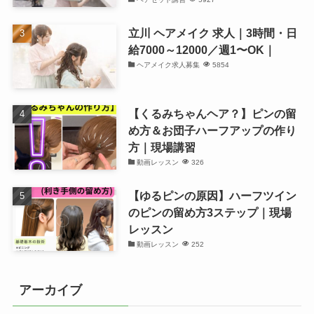
立川 ヘアメイク 求人｜3時間・日
給7000～12000／週1〜OK｜
ヘアメイク求人募集
5854
【くるみちゃんヘア？】ピンの留
め方＆お団子ハーフアップの作り
方｜現場講習
動画レッスン
326
【ゆるピンの原因】ハーフツイン
のピンの留め方3ステップ｜現場
レッスン
動画レッスン
252
アーカイブ