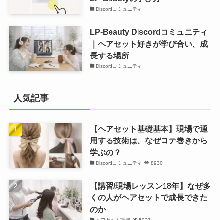
Discordコミュニティ
LP-Beauty Discordコミュニティ
｜ヘアセット好きが学び合い、成
長する場所
Discordコミュニティ
人気記事
【ヘアセット基礎基本】現場で通
用する技術は、なぜコテ巻きから
学ぶの？
Discordコミュニティ
8930
【講習/現場レッスン18年】なぜ多
くの人がヘアセットで成長できた
のか
ヘアセット講習
5927