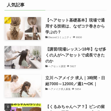
人気記事
【ヘアセット基礎基本】現場で通
用する技術は、なぜコテ巻きから
学ぶの？
Discordコミュニティ
8930
【講習/現場レッスン18年】なぜ多
くの人がヘアセットで成長できた
のか
ヘアセット講習
5927
立川 ヘアメイク 求人｜3時間・日
給7000～12000／週1〜OK｜
ヘアメイク求人募集
5854
【くるみちゃんヘア？】ピンの留