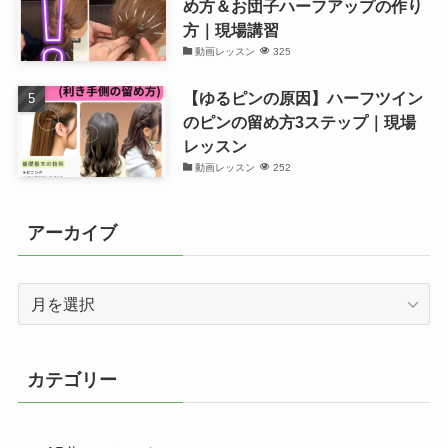
め方＆お団子ハーフアップの作り
方｜現場講習
動画レッスン
325
【ゆるピンの原因】ハーフツイン
のピンの留め方3ステップ｜現場
レッスン
動画レッスン
252
アーカイブ
ア
ー
カ
イ
カテゴリー
ブ