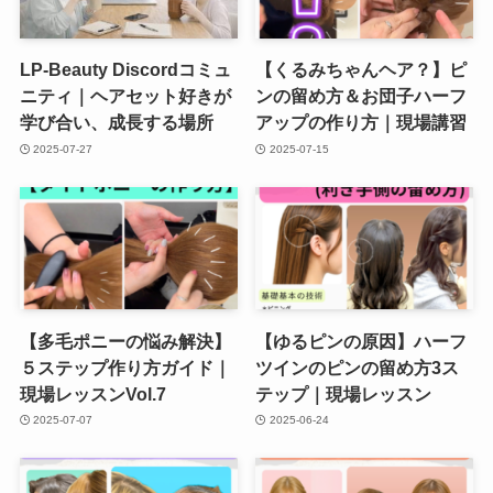
LP-Beauty Discordコミュ
【くるみちゃんヘア？】ピ
ニティ｜ヘアセット好きが
ンの留め方＆お団子ハーフ
学び合い、成長する場所
アップの作り方｜現場講習
2025-07-27
2025-07-15
【多毛ポニーの悩み解決】
【ゆるピンの原因】ハーフ
５ステップ作り方ガイド｜
ツインのピンの留め方3ス
現場レッスンVol.7
テップ｜現場レッスン
2025-07-07
2025-06-24