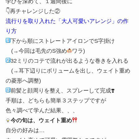
学びを深めて、１週間後に
👇再チャレンジした②
流行りを取り入れた「大人可愛いアレンジ」の作
り方
下から順にストレートアイロンでS字掛け
(→今回は毛先のS強め
ワラ)
32ミリのコテで流れが出るような巻きを入れる
(→耳下辺りにボリュームを出し、ウェイト重め
の菱形へ調整)
前髪と顔周りを整え、スプレーして完成❣️
手順は、どちらも簡単３ステップですが
色々調べて学んだ結果、、、
今の旬は、ウェイト重め
自分の好みは…