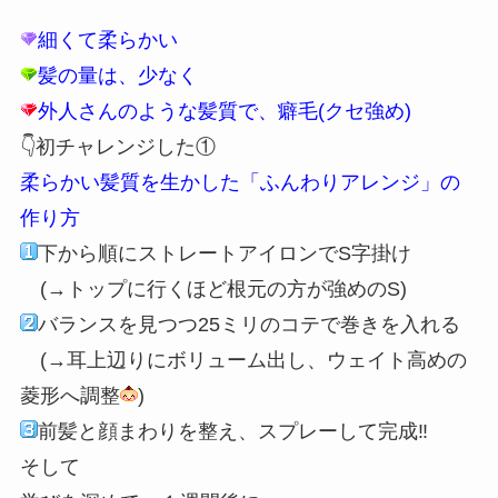
細くて柔らかい
髪の量は、少なく
外人さんのような髪質で、癖毛(クセ強め)
👇初チャレンジした①
柔らかい髪質を生かした「ふんわりアレンジ」の
作り方
下から順にストレートアイロンでS字掛け
(→トップに行くほど根元の方が強めのS)
バランスを見つつ25ミリのコテで巻きを入れる
(→耳上辺りにボリューム出し、ウェイト高めの
菱形へ調整
)
前髪と顔まわりを整え、スプレーして完成‼️
そして