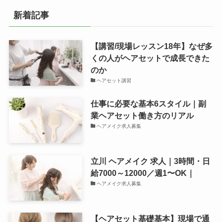
新着記事
【講習/現場レッスン18年】なぜ多
くの人がヘアセットで成長できた
のか
ヘアセット講習
仕事に必要な基本6スタイル｜副
業ヘアセット働き方のリアル
ヘアメイク求人募集
立川 ヘアメイク 求人｜3時間・日
給7000～12000／週1〜OK｜
ヘアメイク求人募集
【ヘアセット基礎基本】現場で通