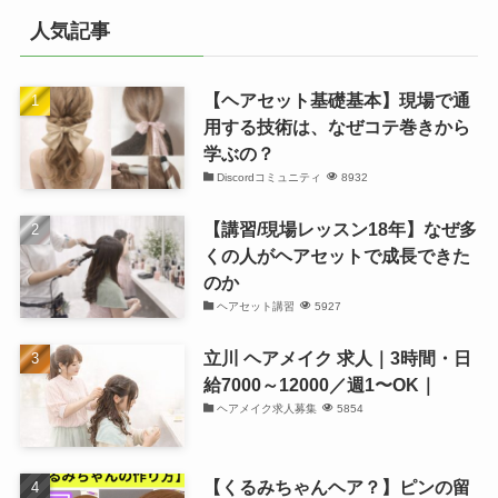
人気記事
【ヘアセット基礎基本】現場で通
用する技術は、なぜコテ巻きから
学ぶの？
Discordコミュニティ
8932
【講習/現場レッスン18年】なぜ多
くの人がヘアセットで成長できた
のか
ヘアセット講習
5927
立川 ヘアメイク 求人｜3時間・日
給7000～12000／週1〜OK｜
ヘアメイク求人募集
5854
【くるみちゃんヘア？】ピンの留