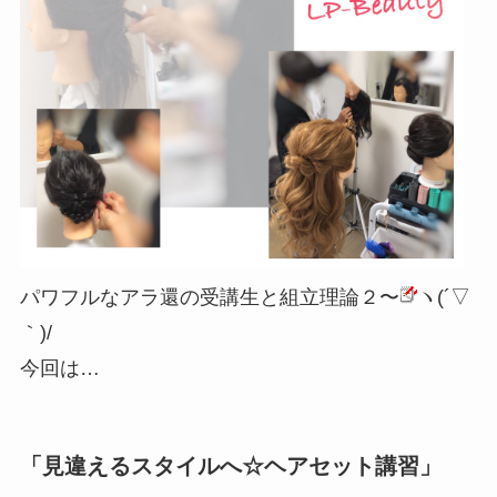
パワフルなアラ還の受講生と組立理論２〜
ヽ(´▽
｀)/
今回は…
「見違えるスタイルへ☆ヘアセット講習」