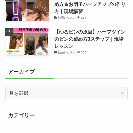
め方＆お団子ハーフアップの作り
方｜現場講習
動画レッスン
334
【ゆるピンの原因】ハーフツイン
のピンの留め方3ステップ｜現場
レッスン
動画レッスン
256
アーカイブ
ア
ー
カ
イ
カテゴリー
ブ