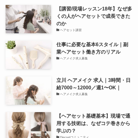
【講習/現場レッスン18年】なぜ多
くの人がヘアセットで成長できた
のか
ヘアセット講習
仕事に必要な基本6スタイル｜副
業ヘアセット働き方のリアル
ヘアメイク求人募集
立川 ヘアメイク 求人｜3時間・日
給7000～12000／週1〜OK｜
ヘアメイク求人募集
【ヘアセット基礎基本】現場で通
用する技術は、なぜコテ巻きから
学ぶの？
Discordコミュニティ