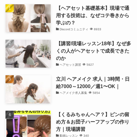
【ヘアセット基礎基本】現場で通
用する技術は、なぜコテ巻きから
学ぶの？
Discordコミュニティ
8933
【講習/現場レッスン18年】なぜ多
くの人がヘアセットで成長できた
のか
ヘアセット講習
5927
立川 ヘアメイク 求人｜3時間・日
給7000～12000／週1〜OK｜
ヘアメイク求人募集
5854
【くるみちゃんヘア？】ピンの留
め方＆お団子ハーフアップの作り
方｜現場講習
動画レッスン
340