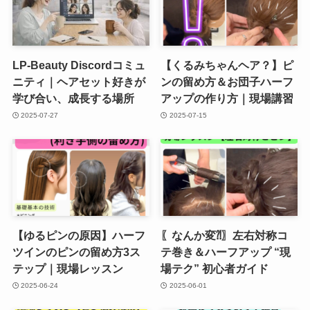
LP-Beauty Discordコミュ
【くるみちゃんヘア？】ピ
ニティ｜ヘアセット好きが
ンの留め方＆お団子ハーフ
学び合い、成長する場所
アップの作り方｜現場講習
2025-07-27
2025-07-15
【ゆるピンの原因】ハーフ
〖なんか変⁈〗左右対称コ
ツインのピンの留め方3ス
テ巻き＆ハーフアップ “現
テップ｜現場レッスン
場テク” 初心者ガイド
2025-06-24
2025-06-01