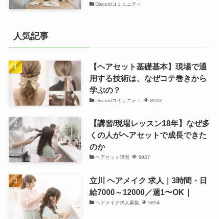
Discordコミュニティ
人気記事
【ヘアセット基礎基本】現場で通
用する技術は、なぜコテ巻きから
学ぶの？
Discordコミュニティ
8933
【講習/現場レッスン18年】なぜ多
くの人がヘアセットで成長できた
のか
ヘアセット講習
5927
立川 ヘアメイク 求人｜3時間・日
給7000～12000／週1〜OK｜
ヘアメイク求人募集
5854