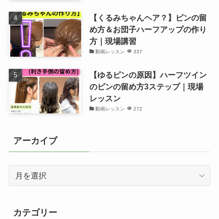
【くるみちゃんヘア？】ピンの留
め方＆お団子ハーフアップの作り
方｜現場講習
動画レッスン
337
【ゆるピンの原因】ハーフツイン
のピンの留め方3ステップ｜現場
レッスン
動画レッスン
272
アーカイブ
ア
ー
カ
イ
カテゴリー