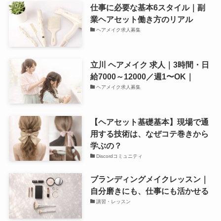
仕事に必要な基本6スタイル｜副
業ヘアセット働き方のリアル
ヘアメイク求人募集
立川 ヘアメイク 求人｜3時間・日
給7000～12000／週1〜OK｜
ヘアメイク求人募集
【ヘアセット基礎基本】現場で通
用する技術は、なぜコテ巻きから
学ぶの？
Discordコミュニティ
ブランディングメイクレッスン｜
自分磨きにも、仕事にも活かせる
講習・レッスン