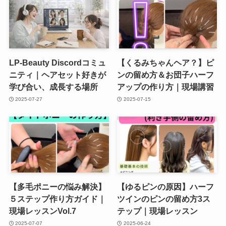
LP-Beauty Discordコミュ
【くるみちゃんヘア？】ピ
ニティ｜ヘアセット好きが
ンの留め方＆お団子ハーフ
学び合い、成長する場所
アップの作り方｜現場講習
2025-07-27
2025-07-15
【多毛ポニーの悩み解決】
【ゆるピンの原因】ハーフ
５ステップ作り方ガイド｜
ツインのピンの留め方3ス
現場レッスンVol.7
テップ｜現場レッスン
2025-07-07
2025-06-24