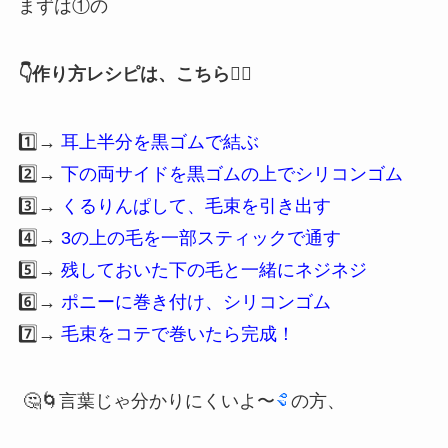
まずは①の
👇作り方レシピは、こちら💁‍♀️
1️⃣→
耳上半分を黒ゴムで結ぶ
2️⃣→
下の両サイドを黒ゴムの上でシリコンゴム
3️⃣→
くるりんぱして、毛束を引き出す
4️⃣→
3の上の毛を一部スティックで通す
5️⃣→
残しておいた下の毛と一緒にネジネジ
6️⃣→
ポニーに巻き付け、シリコンゴム
7️⃣→
毛束をコテで巻いたら完成！
🤔🌀言葉じゃ分かりにくいよ〜
の方、