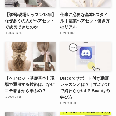
【講習/現場レッスン18年】
仕事に必要な基本6スタイ
なぜ多くの人がヘアセット
ル｜副業ヘアセット働き方
で成長できたのか
のリアル
2026-06-23
2026-04-16
【ヘアセット基礎基本】現
Discordサポート付き動画
場で通用する技術は、なぜ
レッスンとは？｜学ぶだけ
コテ巻きから学ぶの？
で終わらないLP-Beautyの
学び方
2026-04-15
2025-08-08