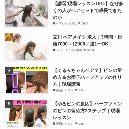
【講習/現場レッスン18年】なぜ多
くの人がヘアセットで成長できた
のか
ヘアセット講習
5927
立川 ヘアメイク 求人｜3時間・日
給7000～12000／週1〜OK｜
ヘアメイク求人募集
5854
【くるみちゃんヘア？】ピンの留
め方＆お団子ハーフアップの作り
方｜現場講習
動画レッスン
334
【ゆるピンの原因】ハーフツイン
のピンの留め方3ステップ｜現場
レッスン
動画レッスン
256