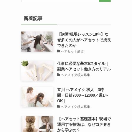
新着記事
【講習/現場レッスン18年】な
ぜ多くの人がヘアセットで成長
できたのか
ヘアセット講習
仕事に必要な基本6スタイル｜
副業ヘアセット働き方のリアル
ヘアメイク求人募集
立川 ヘアメイク 求人｜3時
間・日給7000～12000／週1〜
OK｜
ヘアメイク求人募集
【ヘアセット基礎基本】現場で
通用する技術は、なぜコテ巻き
から学ぶの？