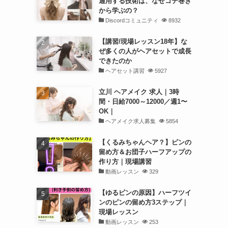
通用する技術は、なぜコテ巻き
から学ぶの？
Discordコミュニティ
8932
【講習/現場レッスン18年】な
ぜ多くの人がヘアセットで成長
できたのか
ヘアセット講習
5927
立川 ヘアメイク 求人｜3時
間・日給7000～12000／週1〜
OK｜
ヘアメイク求人募集
5854
【くるみちゃんヘア？】ピンの
留め方＆お団子ハーフアップの
作り方｜現場講習
動画レッスン
329
【ゆるピンの原因】ハーフツイ
ンのピンの留め方3ステップ｜
現場レッスン
動画レッスン
253