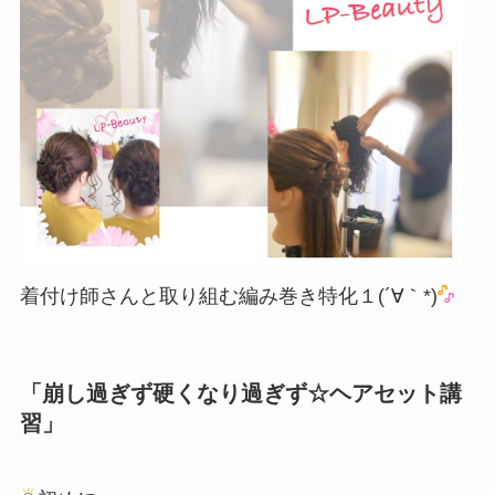
着付け師さんと取り組む編み巻き特化１(´∀｀*)
「崩し過ぎず硬くなり過ぎず☆ヘアセット講
習」