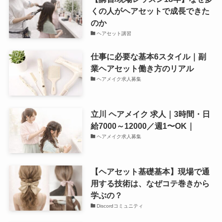
くの人がヘアセットで成長できた
のか
ヘアセット講習
仕事に必要な基本6スタイル｜副
業ヘアセット働き方のリアル
ヘアメイク求人募集
立川 ヘアメイク 求人｜3時間・日
給7000～12000／週1〜OK｜
ヘアメイク求人募集
【ヘアセット基礎基本】現場で通
用する技術は、なぜコテ巻きから
学ぶの？
Discordコミュニティ