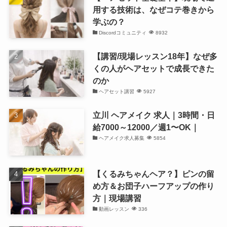
用する技術は、なぜコテ巻きから
学ぶの？
Discordコミュニティ
8932
【講習/現場レッスン18年】なぜ多
くの人がヘアセットで成長できた
のか
ヘアセット講習
5927
立川 ヘアメイク 求人｜3時間・日
給7000～12000／週1〜OK｜
ヘアメイク求人募集
5854
【くるみちゃんヘア？】ピンの留
め方＆お団子ハーフアップの作り
方｜現場講習
動画レッスン
336