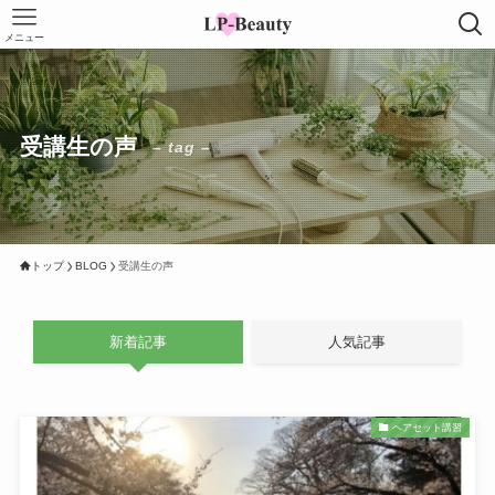
メニュー
受講生の声
– tag –
トップ
BLOG
受講生の声
新着記事
人気記事
ヘアセット講習