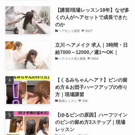
【講習/現場レッスン18年】なぜ多
くの人がヘアセットで成長できた
のか
ヘアセット講習
5927
立川 ヘアメイク 求人｜3時間・日
給7000～12000／週1〜OK｜
ヘアメイク求人募集
5854
【くるみちゃんヘア？】ピンの留
め方＆お団子ハーフアップの作り
方｜現場講習
動画レッスン
336
【ゆるピンの原因】ハーフツイン
のピンの留め方3ステップ｜現場
レッスン