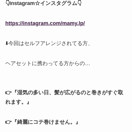
👇Instagram☆インスタグラム👇
https://instagram.com/mamy.lp/
⬇️今回はセルフアレンジされてる方、
ヘアセットに携わってる方からの…⠀
⠀
👉『湿気の多い日、髪が広がるのと巻きがすぐ取
れます。』
⠀
👉『綺麗にコテ巻けません。』⠀
⠀