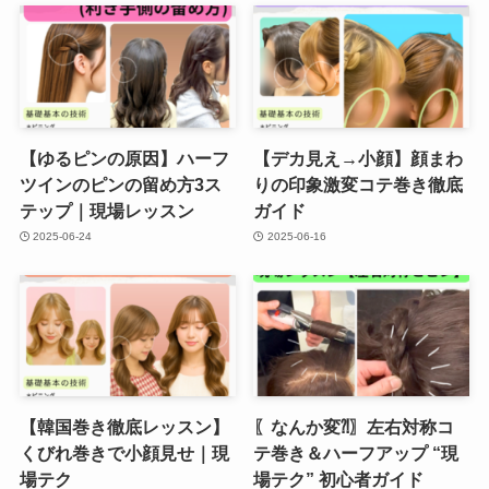
【ゆるピンの原因】ハーフ
【デカ見え→小顔】顔まわ
ツインのピンの留め方3ス
りの印象激変コテ巻き徹底
テップ｜現場レッスン
ガイド
2025-06-24
2025-06-16
【韓国巻き徹底レッスン】
〖なんか変⁈〗左右対称コ
くびれ巻きで小顔見せ｜現
テ巻き＆ハーフアップ “現
場テク
場テク” 初心者ガイド