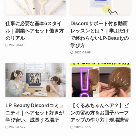
仕事に必要な基本6スタイ
Discordサポート付き動画
ル｜副業ヘアセット働き方
レッスンとは？｜学ぶだけ
のリアル
で終わらないLP-Beautyの
学び方
2026-04-16
2025-08-08
LP-Beauty Discordコミュ
【くるみちゃんヘア？】ピ
ニティ｜ヘアセット好きが
ンの留め方＆お団子ハーフ
学び合い、成長する場所
アップの作り方｜現場講習
2025-07-27
2025-07-15