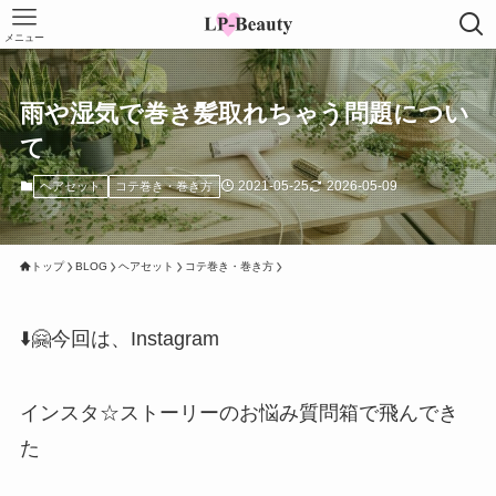
メニュー
雨や湿気で巻き髪取れちゃう問題につい
て
2021-05-25
2026-05-09
ヘアセット
コテ巻き・巻き方
トップ
BLOG
ヘアセット
コテ巻き・巻き方
⬇️🤗今回は、Instagram
インスタ☆ストーリーのお悩み質問箱で飛んでき
た