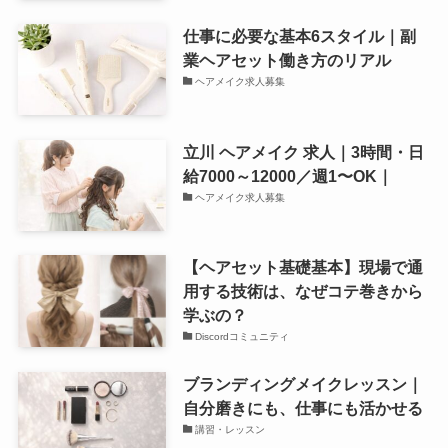
仕事に必要な基本6スタイル｜副
業ヘアセット働き方のリアル
ヘアメイク求人募集
立川 ヘアメイク 求人｜3時間・日
給7000～12000／週1〜OK｜
ヘアメイク求人募集
【ヘアセット基礎基本】現場で通
用する技術は、なぜコテ巻きから
学ぶの？
Discordコミュニティ
ブランディングメイクレッスン｜
自分磨きにも、仕事にも活かせる
講習・レッスン