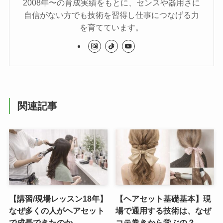
2008年〜の育成実績をもとに、センスや器用さに
自信がない方でも技術を習得し仕事につなげる力
を育てています。
関連記事
【講習/現場レッスン18年】
【ヘアセット基礎基本】現
なぜ多くの人がヘアセット
場で通用する技術は、なぜ
で成長できたのか
コテ巻きから学ぶの？