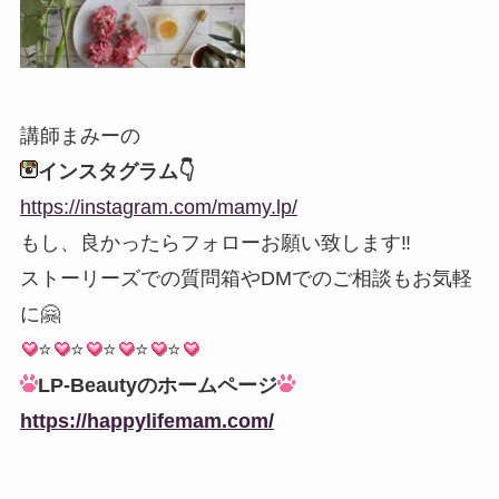
講師まみーの
インスタグラム👇
https://instagram.com/mamy.lp/
もし、良かったらフォローお願い致します‼︎
ストーリーズでの質問箱やDMでのご相談もお気軽
に🤗
⭐️
⭐️
⭐️
⭐️
⭐️
LP-Beautyのホームページ
https://happylifemam.com/