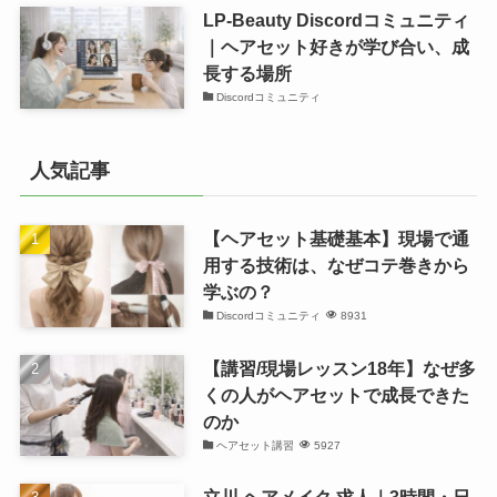
LP-Beauty Discordコミュニティ
｜ヘアセット好きが学び合い、成
長する場所
Discordコミュニティ
人気記事
【ヘアセット基礎基本】現場で通
用する技術は、なぜコテ巻きから
学ぶの？
Discordコミュニティ
8931
【講習/現場レッスン18年】なぜ多
くの人がヘアセットで成長できた
のか
ヘアセット講習
5927
立川 ヘアメイク 求人｜3時間・日