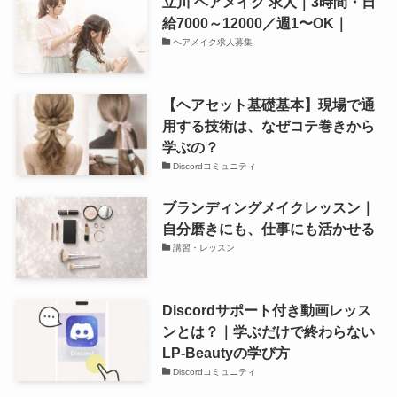
立川 ヘアメイク 求人｜3時間・日
給7000～12000／週1〜OK｜
ヘアメイク求人募集
【ヘアセット基礎基本】現場で通
用する技術は、なぜコテ巻きから
学ぶの？
Discordコミュニティ
ブランディングメイクレッスン｜
自分磨きにも、仕事にも活かせる
講習・レッスン
Discordサポート付き動画レッス
ンとは？｜学ぶだけで終わらない
LP-Beautyの学び方
Discordコミュニティ