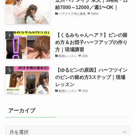
給7000～12000／週1〜OK｜
ヘアメイク求人募集
5854
【くるみちゃんヘア？】ピンの留
め方＆お団子ハーフアップの作り
方｜現場講習
動画レッスン
326
【ゆるピンの原因】ハーフツイン
のピンの留め方3ステップ｜現場
レッスン
動画レッスン
253
アーカイブ
ア