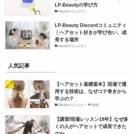
LP-Beautyの学び方
Discordコミュニティ
LP-Beauty Discordコミュニティ
｜ヘアセット好きが学び合い、成
長する場所
Discordコミュニティ
人気記事
【ヘアセット基礎基本】現場で通
用する技術は、なぜコテ巻きから
学ぶの？
Discordコミュニティ
8932
【講習/現場レッスン18年】なぜ多
くの人がヘアセットで成長できた
のか