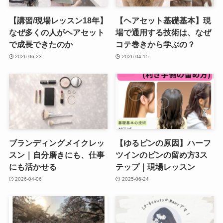
【講習/現場レッスン18年】
【ヘアセット基礎基本】現
なぜ多くの人がヘアセット
場で通用する技術は、なぜ
で成長できたのか
コテ巻きから学ぶの？
2026-06-23
2026-04-15
ブランディングメイクレッ
【ゆるピンの原因】ハーフ
スン｜自分磨きにも、仕事
ツインのピンの留め方3ス
にも活かせる
テップ｜現場レッスン
2026-04-06
2025-06-24