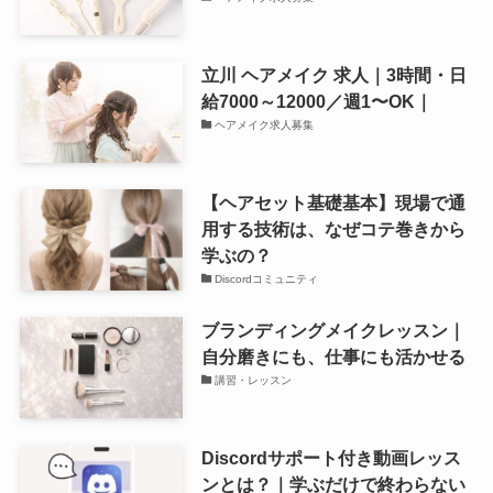
立川 ヘアメイク 求人｜3時間・日
給7000～12000／週1〜OK｜
ヘアメイク求人募集
【ヘアセット基礎基本】現場で通
用する技術は、なぜコテ巻きから
学ぶの？
Discordコミュニティ
ブランディングメイクレッスン｜
自分磨きにも、仕事にも活かせる
講習・レッスン
Discordサポート付き動画レッス
ンとは？｜学ぶだけで終わらない