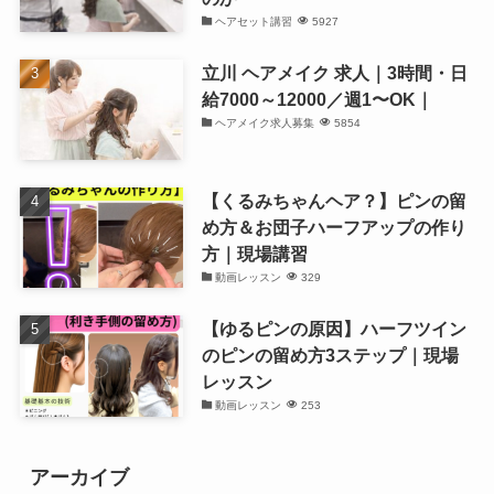
ヘアセット講習
5927
立川 ヘアメイク 求人｜3時間・日
給7000～12000／週1〜OK｜
ヘアメイク求人募集
5854
【くるみちゃんヘア？】ピンの留
め方＆お団子ハーフアップの作り
方｜現場講習
動画レッスン
329
【ゆるピンの原因】ハーフツイン
のピンの留め方3ステップ｜現場
レッスン
動画レッスン
253
アーカイブ