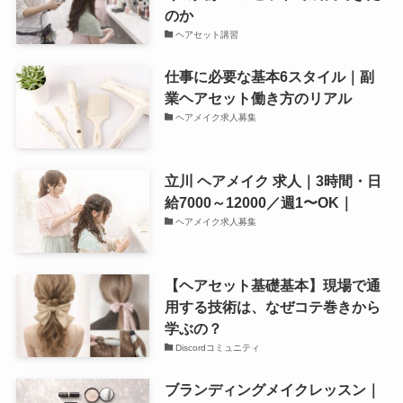
のか
ヘアセット講習
仕事に必要な基本6スタイル｜副
業ヘアセット働き方のリアル
ヘアメイク求人募集
立川 ヘアメイク 求人｜3時間・日
給7000～12000／週1〜OK｜
ヘアメイク求人募集
【ヘアセット基礎基本】現場で通
用する技術は、なぜコテ巻きから
学ぶの？
Discordコミュニティ
ブランディングメイクレッスン｜