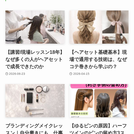
【講習/現場レッスン18年】
【ヘアセット基礎基本】現
なぜ多くの人がヘアセット
場で通用する技術は、なぜ
で成長できたのか
コテ巻きから学ぶの？
2026-06-23
2026-04-15
ブランディングメイクレッ
【ゆるピンの原因】ハーフ
スン｜自分磨きにも、仕事
ツインのピンの留め方3ス