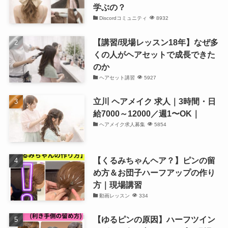
学ぶの？
Discordコミュニティ
8932
【講習/現場レッスン18年】なぜ多
くの人がヘアセットで成長できた
のか
ヘアセット講習
5927
立川 ヘアメイク 求人｜3時間・日
給7000～12000／週1〜OK｜
ヘアメイク求人募集
5854
【くるみちゃんヘア？】ピンの留
め方＆お団子ハーフアップの作り
方｜現場講習
動画レッスン
334
【ゆるピンの原因】ハーフツイン